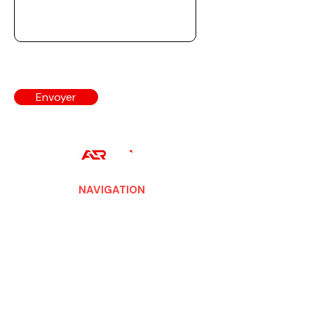
Envoyer
NAVIGATION
Accueil
À propos
Stages et baptêmes
Carte cadeau